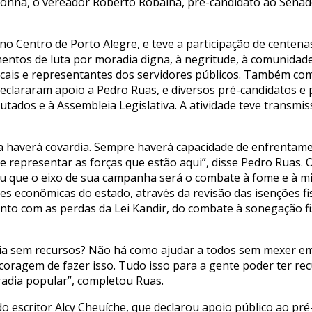
onna, o vereador Roberto Robaina, pré-candidato ao Senad
no Centro de Porto Alegre, e teve a participação de centena
imentos de luta por moradia digna, à negritude, à comunidad
dicais e representantes dos servidores públicos. Também c
eclararam apoio a Pedro Ruas, e diversos pré-candidatos e 
ados e à Assembleia Legislativa. A atividade teve transmis
a haverá covardia. Sempre haverá capacidade de enfrentam
 representar as forças que estão aqui”, disse Pedro Ruas. 
u que o eixo de sua campanha será o combate à fome e à mis
es econômicas do estado, através da revisão das isenções fi
nto com as perdas da Lei Kandir, do combate à sonegação fi
a sem recursos? Não há como ajudar a todos sem mexer em 
oragem de fazer isso. Tudo isso para a gente poder ter re
adia popular”, completou Ruas.
o escritor Alcy Cheuíche, que declarou apoio público ao pr