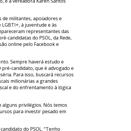
o, e a vereadora Karen Santos
s de militantes, apoiadores e
e LGBTI+, à juventude e às
ompareceram representantes das
pré-candidatas do PSOL, da Rede,
são online pelo Facebook e
ento. Sempre haverá estudo e
O pré-candidato, que é advogado e
éria. Para isso, buscará recursos
scais milionárias a grandes
scal e do enfrentamento à lógica
alguns privilégios. Nós temos
cursos para investir pesado em
é-candidato do PSOL. “Tenho