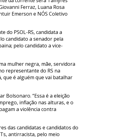
ante da corrente será Tamyres
 Giovanni Ferraz, Luana Rosa
ntuir Emerson e NÓS Coletivo
nte do PSOL-RS, candidata a
lo candidato a senador pela
aina; pelo candidato a vice-
uma mulher negra, mãe, servidora
omo representante do RS na
, que é alguém que vai batalhar
r Bolsonaro. “Essa é a eleição
prego, inflação nas alturas, e o
opagam a violência contra
res das candidatas e candidatos do
Ts, antirracista, pelo meio