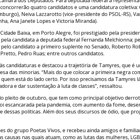
a Câmara dos Deputados. Para deputada federal a represent
 concorrerão quatro candidatos e uma candidatura coletiva:
urgo), Neiva Lazzarotto (vice-presidente do PSOL-RS), Va
ha, Ana Janete Lopes e Victoria Miranda).
Cidade Baixa, em Porto Alegre, foi prestigiado pela preside
 pela candidata a deputada federal Fernanda Melchionna; pe
, pelo candidato a primeiro suplente no Senado, Roberto Rob
retto, Pedro Ruas; entre outros candidatos.
às candidaturas e destacou a trajetória de Tamyres, que é 
esa das minorias. “Mais do que colocar a primeira negra c
quem está do lado certo. Por isso precisamos da Tamyres lá
adora e dar sustentação à luta de classes”, ressaltou.
 pleito de outubro, que tem como principal objetivo derrota
foi escancarada pela pandemia, com aumento da fome, desem
 dessas políticas. Além dos seus discursos de ódio, que pr
es do grupo Poetas Vivos, e recebeu ainda amigos e familia
sas causas nas quais atuam, como as lutas das mulheres, LGB