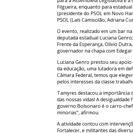
para a Assembleia Legislativa e 
Filgueira, enquanto para estadual
(presidente do PSOL em Novo Hamb
PSOL (Laís Camisolão, Adriana Cun
O evento, realizado em um bar na 
deputada estadual Luciana Genro;
Frente da Esperança, Olívio Dutra
governador na chapa com Edegar P
Luciana Genro prestou seu apoio 
da educação, uma lutadora em def
Câmara Federal, temos que eleger 
pelos interesses da classe trabalh
Tamyres destacou a importância do
das nossas vidas! A desigualdade 
governo Bolsonaro é o carro-chefe
minorias”, afirmou.
A atividade contou com intervençõ
Fortalecer, e militantes das diver