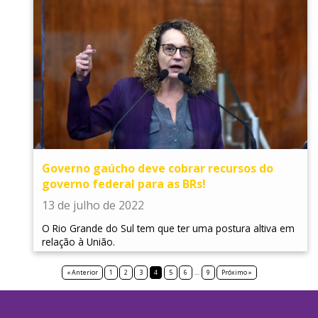
Governo gaúcho deve cobrar recursos do
governo federal para as BRs!
13 de julho de 2022
O Rio Grande do Sul tem que ter uma postura altiva em
relação à União.
« Anterior
1
2
3
4
5
6
…
9
Próximo »