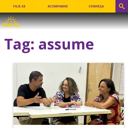
FILIE-SE
ACOMPANHE
CONHEÇA
Tag:
assume