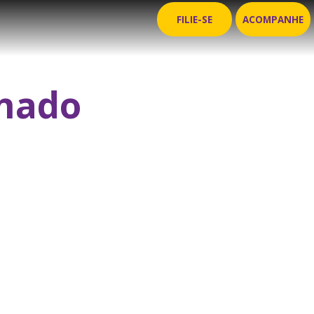
FILIE-SE
ACOMPANHE
inado