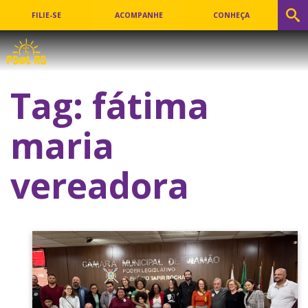
FILIE-SE
ACOMPANHE
CONHEÇA
Tag:
fátima
maria
vereadora