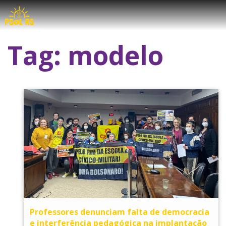
Tag:
modelo
Professores denunciam falta de democracia
e interferência pedagógica na implantação