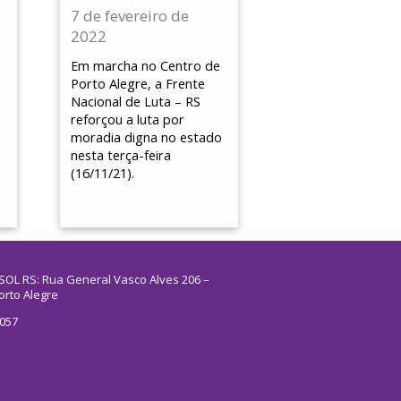
7 de fevereiro de
2022
Em marcha no Centro de
Porto Alegre, a Frente
Nacional de Luta – RS
reforçou a luta por
moradia digna no estado
nesta terça-feira
s
(16/11/21).
SOL RS: Rua General Vasco Alves 206 –
orto Alegre
5057