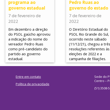
programa ao
Pedro Ruas ao
governo estadual
governo do estado
7 de fevereiro de
7 de fevereiro de
2022
2022
Em dezembro a direção
O Diretório Estadual do
do PSOL gaúcho aprovou
PSOL Rio Grande do Sul,
a indicação do nome do
ocorrido neste sábado
vereador Pedro Ruas
(11/12/21), chegou a trê
como pré-candidato do
resoluções referentes às
partido ao governo
eleições de 2022 e a
estadual.
campanha de filiações.
Entre em contato
Sede do P
Centro – P
Política de privacidade
(51) 3508-