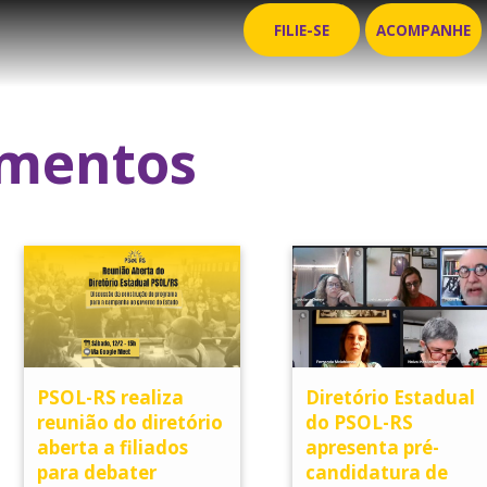
FILIE-SE
ACOMPANHE
mentos
PSOL-RS realiza
Diretório Estadual
reunião do diretório
do PSOL-RS
aberta a filiados
apresenta pré-
para debater
candidatura de