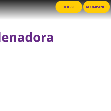
FILIE-SE
ACOMPANHE
denadora