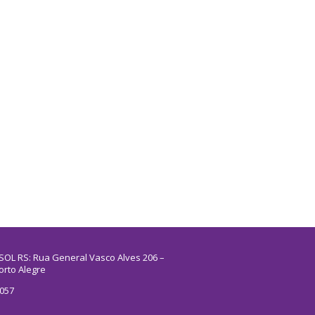
SOL RS: Rua General Vasco Alves 206 –
orto Alegre
5057