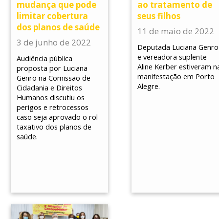
mudança que pode
ao tratamento de
limitar cobertura
seus filhos
dos planos de saúde
11 de maio de 2022
3 de junho de 2022
Deputada Luciana Genro
e vereadora suplente
Audiência pública
Aline Kerber estiveram n
proposta por Luciana
manifestação em Porto
Genro na Comissão de
Alegre.
Cidadania e Direitos
Humanos discutiu os
perigos e retrocessos
caso seja aprovado o rol
taxativo dos planos de
saúde.