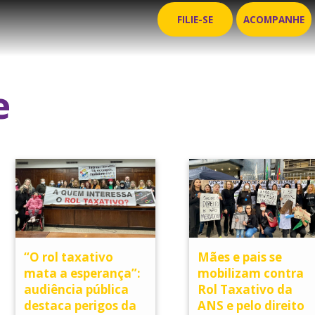
FILIE-SE
ACOMPANHE
e
“O rol taxativo
Mães e pais se
mata a esperança”:
mobilizam contra
audiência pública
Rol Taxativo da
destaca perigos da
ANS e pelo direito